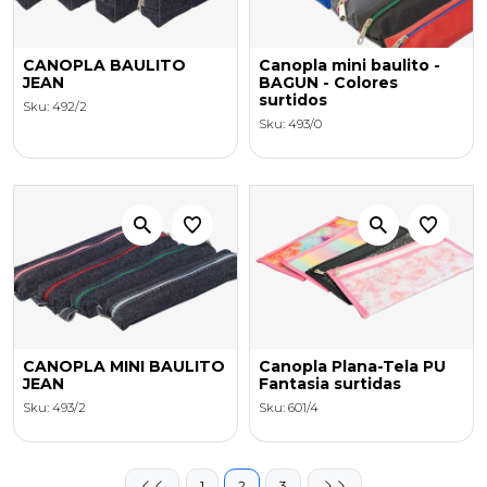
CANOPLA BAULITO
Canopla mini baulito -
JEAN
BAGUN - Colores
surtidos
Sku: 492/2
Sku: 493/0
CANOPLA MINI BAULITO
Canopla Plana-Tela PU
JEAN
Fantasia surtidas
Sku: 493/2
Sku: 601/4
1
2
3