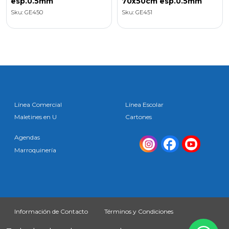
esp.0.5mm
70x50cm esp.0.5mm
Sku: GE450
Sku: GE451
Línea Comercial
Línea Escolar
Maletines en U
Cartones
Agendas
Marroquinería
Información de Contacto
Términos y Condiciones