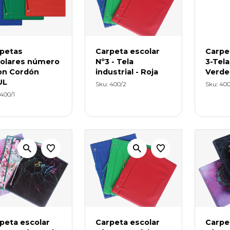
petas
Carpeta escolar
Carpe
olares número
Nº3 - Tela
3-Tela
on Cordón
industrial - Roja
Verde
UL
Sku: 400/2
Sku: 400
 400/1
peta escolar
Carpeta escolar
Carpe