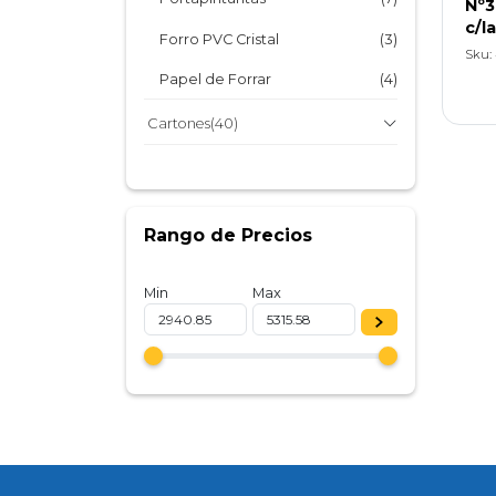
Nº3
Surtida
Biblioratos
(6)
c/l
Forro PVC Cristal
(3)
Cajas de Archivo
(2)
Sku: 
Papel de Forrar
(4)
Cajas para embalaje
(12)
Cartones
(40)
Films PVC
(3)
Cartón a granel, paletizado
(14)
Cartón envasado
(14)
Rango de Precios
Cartón laminado
(12)
Min
Max