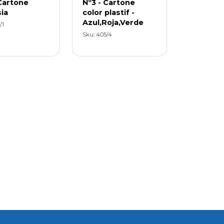
Cartone
Nº3 - Cartone
ia
color plastif -
Azul,Roja,Verde
/1
Sku: 405/4