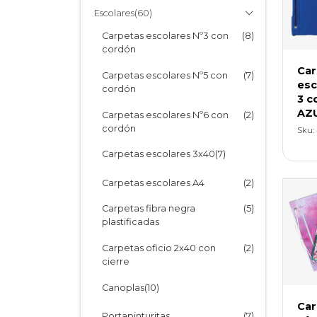
tela industrial
Escolares
(60)
Cartone Fantasía Anillada
(1)
Maletines en U
(1)
Carpetas escolares Nº3 con
(8)
Cartone Fantasía Espiralada
(1)
cordón
Carpetas con folios PVC
(4)
Car
Repuestos e Índices
(15)
Carpetas escolares Nº5 con
(7)
Carpetas con kismet - PVC
(6)
esc
cordón
tela industrial
3 c
AZ
Carpetas escolares Nº6 con
(2)
Carpetas base opaca - PVC
(8)
cordón
Sku:
Rígido
Carpetas escolares 3x40
(7)
Sobres PVC con cierre zipper
(13)
Carpeta Escolares 3x40
(5)
Sobres en L
Carpetas escolares A4
(2)
(2)
c/cierre
Cucardas Portacredenciales
Carpetas fibra negra
(7)
(5)
plastificadas
Carpetas PVC -
(20)
institucionales
Carpetas oficio 2x40 con
(2)
cierre
Carpetas PVC Forradas
(10)
Canoplas
(10)
Biblioratos PVC Forrados
(4)
Car
Canoplas Tela PU Fantasia
(4)
Portapinturitas
(7)