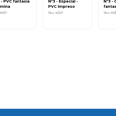
 - PVC fantasia
Nº3 - Especial -
Nº3 - 
amina
PVC impreso
fantas
401/1
Sku: 402/1
Sku: 403