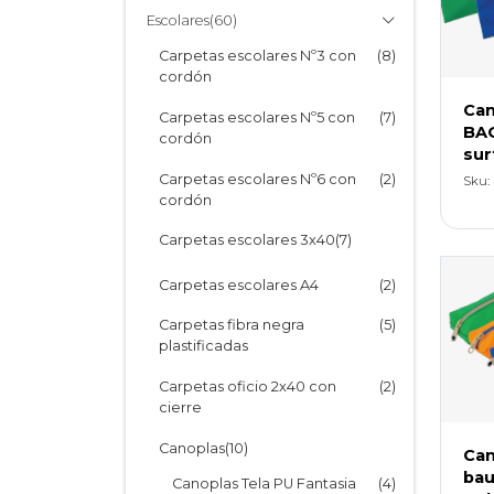
tela industrial
Escolares
(60)
Cartone Fantasía Anillada
(1)
Maletines en U
(1)
Carpetas escolares Nº3 con
(8)
Cartone Fantasía Espiralada
(1)
cordón
Carpetas con folios PVC
(4)
Can
Repuestos e Índices
(15)
Carpetas escolares Nº5 con
(7)
Carpetas con kismet - PVC
(6)
BAG
cordón
tela industrial
sur
Carpetas escolares Nº6 con
(2)
Sku:
Carpetas base opaca - PVC
(8)
cordón
Rígido
Carpetas escolares 3x40
(7)
Sobres PVC con cierre zipper
(13)
Carpeta Escolares 3x40
(5)
Sobres en L
Carpetas escolares A4
(2)
(2)
c/cierre
Cucardas Portacredenciales
Carpetas fibra negra
(7)
(5)
plastificadas
Carpetas PVC -
(20)
institucionales
Carpetas oficio 2x40 con
(2)
cierre
Carpetas PVC Forradas
(10)
Canoplas
(10)
Can
Biblioratos PVC Forrados
(4)
bau
Canoplas Tela PU Fantasia
(4)