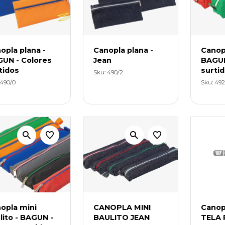
opla plana -
Canopla plana -
Canopl
UN - Colores
Jean
BAGUN
tidos
surti
Sku: 490/2
 490/0
Sku: 492
opla mini
CANOPLA MINI
Canopl
lito - BAGUN -
BAULITO JEAN
TELA 