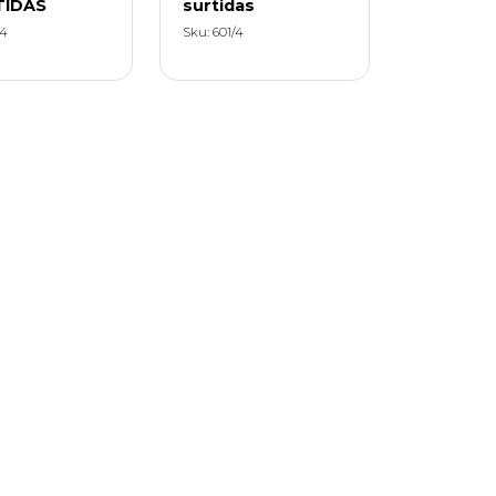
TIDAS
surtidas
/4
Sku: 601/4