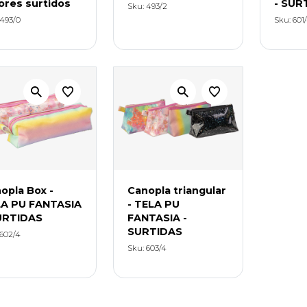
ores surtidos
- SUR
Sku: 493/2
 493/0
Sku: 601
opla Box -
Canopla triangular
A PU FANTASIA
- TELA PU
URTIDAS
FANTASIA -
SURTIDAS
 602/4
Sku: 603/4