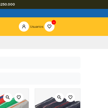
$250.000
0
Usuarios