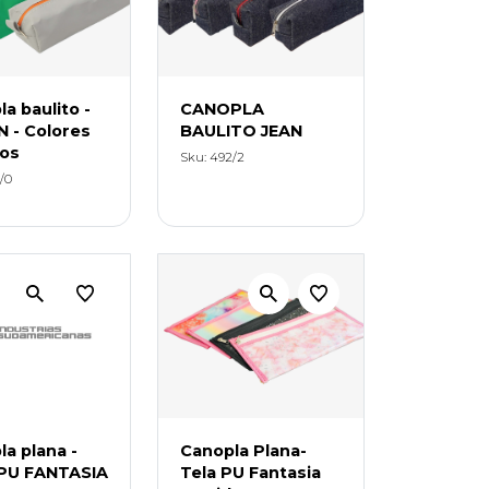
a baulito -
CANOPLA
 - Colores
BAULITO JEAN
dos
Sku: 492/2
/0
a plana -
Canopla Plana-
PU FANTASIA
Tela PU Fantasia