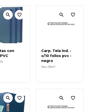
tas con
Carp. Tela ind. -
s PVC
c/10 folios pvc -
negro
/0
Sku: 054/1