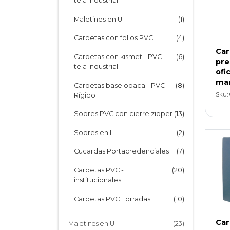
tela industrial
Cartone Fantasía Anillada
(1)
Maletines en U
(1)
Cartone Fantasía Espiralada
(1)
Carpetas con folios PVC
(4)
Car
Repuestos e Índices
(15)
Carpetas con kismet - PVC
(6)
pre
tela industrial
ofic
mar
Carpetas base opaca - PVC
(8)
Sku: 
Rígido
Sobres PVC con cierre zipper
(13)
Sobres en L
(2)
Cucardas Portacredenciales
(7)
Carpetas PVC -
(20)
institucionales
Carpetas PVC Forradas
(10)
Biblioratos PVC Forrados
(4)
Car
Maletines en U
(23)