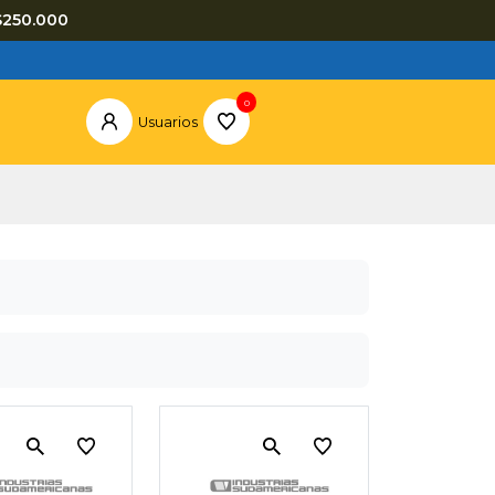
$250.000
0
Usuarios