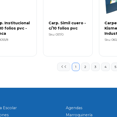
p. Institucional
Carp. Simil cuero -
Carpe
10 folios pvc -
c/10 folios pvc
Kisme
nca
Indust
Sku: 057/0
I055/8
Sku: 060
1
2
3
4
5
a Escolar
Agendas
ones
Marroquinería