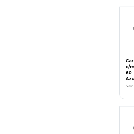
Canoplas
(10)
Canoplas Tela PU Fantasia
(4)
Portapinturitas
(7)
Surtida
Forro PVC Cristal
(3)
Papel de Forrar
(4)
Car
c/m
60 
Azu
Sku: 