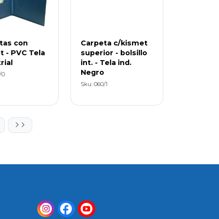
tas con
Carpeta c/kismet
t - PVC Tela
superior - bolsillo
rial
int. - Tela ind.
Negro
/0
Sku: 060/1