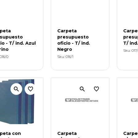
peta
Carpeta
Carpe
supuesto
presupuesto
presu
io - T/ ind. Azul
oficio - T/ ind.
T/ ind
ino
Negro
Sku: 017
016/0
Sku: 016/1
peta con
Carpeta
Carpe