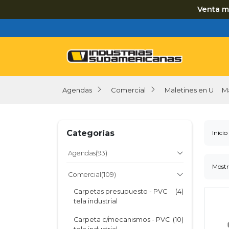
Venta m
Agendas
Comercial
Maletines en U
M
Categorías
Inicio
Agendas
(93)
Mostr
Agendas con Cierre
(24)
Comercial
(109)
Agendas Tapa Simple
(40)
Carpetas presupuesto - PVC
(4)
tela industrial
Agendas con Solapa
(6)
Carpeta c/mecanismos - PVC
(10)
Línea Premium Cuero
(6)