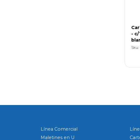
Car
- c/
bla
Sku: 
Línea Comercial
Líne
Maletines en U
Cart