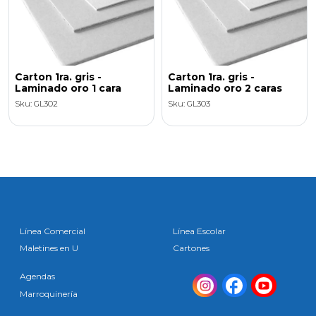
Carton 1ra. gris -
Carton 1ra. gris -
Laminado oro 1 cara
Laminado oro 2 caras
Sku: GL302
Sku: GL303
Línea Comercial
Línea Escolar
Maletines en U
Cartones
Agendas
Marroquinería