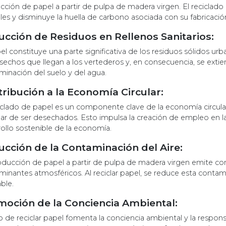
cción de papel a partir de pulpa de madera virgen. El reciclad
les y disminuye la huella de carbono asociada con su fabricació
cción de Residuos en Rellenos Sanitarios:
el constituye una parte significativa de los residuos sólidos urba
echos que llegan a los vertederos y, en consecuencia, se extiende
minación del suelo y del agua.
ribución a la Economía Circular:
iclado de papel es un componente clave de la economía circular,
ar de ser desechados. Esto impulsa la creación de empleo en la i
ollo sostenible de la economía.
cción de la Contaminación del Aire:
oducción de papel a partir de pulpa de madera virgen emite co
inantes atmosféricos. Al reciclar papel, se reduce esta contam
ble.
oción de la Conciencia Ambiental:
o de reciclar papel fomenta la conciencia ambiental y la respons