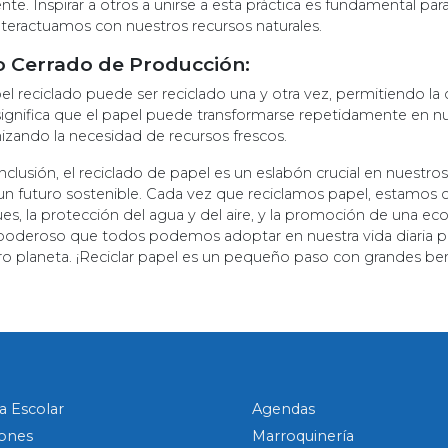
te. Inspirar a otros a unirse a esta práctica es fundamental pa
nteractuamos con nuestros recursos naturales.
o Cerrado de Producción:
el reciclado puede ser reciclado una y otra vez, permitiendo la
significa que el papel puede transformarse repetidamente en nu
izando la necesidad de recursos frescos.
clusión, el reciclado de papel es un eslabón crucial en nuestro
 un futuro sostenible. Cada vez que reciclamos papel, estamos 
es, la protección del agua y del aire, y la promoción de una e
poderoso que todos podemos adoptar en nuestra vida diaria para
ro planeta. ¡Reciclar papel es un pequeño paso con grandes ben
a Escolar
Agendas
ones
Marroquinería