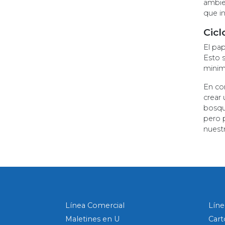
ambien
que i
Cicl
El pap
Esto 
minim
En con
crear
bosqu
pero 
nuest
Línea Comercial
Líne
Maletines en U
Cart