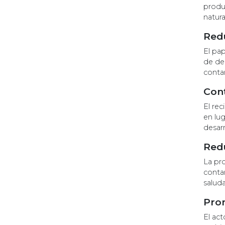
produ
natura
Redu
El pap
de des
conta
Cont
El rec
en lug
desarr
Redu
La pr
contam
saluda
Prom
El act