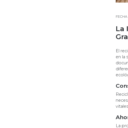
FECHA 
La 
Gra
El re
en la 
docum
difere
ecoló
Cons
Recicl
neces
vitale
Ahor
La pr