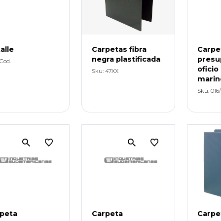
alle
Carpetas fibra
Carpe
negra plastificada
presu
Cod.
oficio 
Sku: 47XX
marin
Sku: 016
peta
Carpeta
Carpe