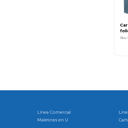
Car
fol
Sku:
Línea Comercial
Líne
Maletines en U
Cart