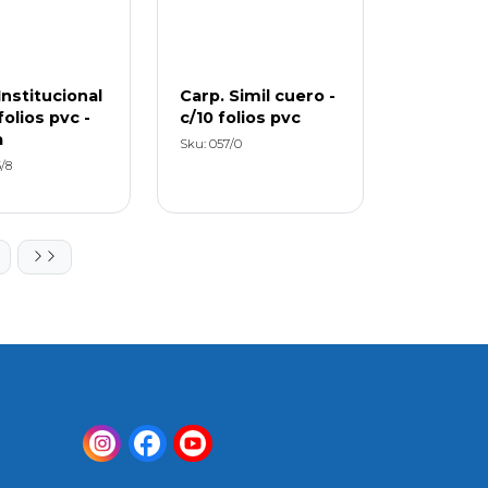
Institucional
Carp. Simil cuero -
folios pvc -
c/10 folios pvc
a
Sku: 057/0
/8