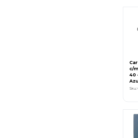
Car
c/m
40 
Azu
Sku: