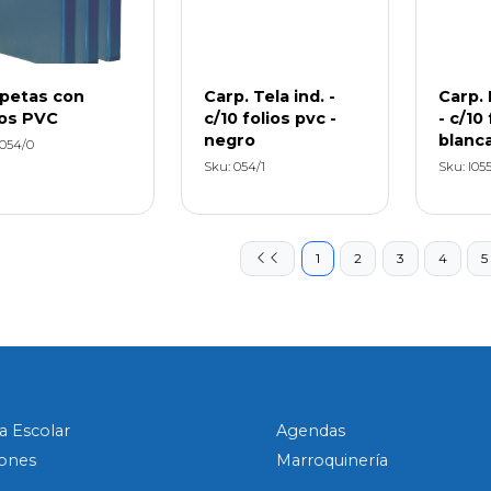
petas con
Carp. Tela ind. -
Carp. 
ios PVC
c/10 folios pvc -
- c/10 
negro
blanc
 054/0
Sku: 054/1
Sku: I055
1
2
3
4
5
a Escolar
Agendas
ones
Marroquinería