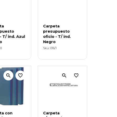
ta
Carpeta
puesto
presupuesto
- T/ ind. Azul
oficio - T/ ind.
o
Negro
/0
Sku: 016/1
ta con
Carpeta