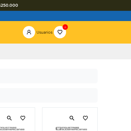
$250.000
0
Usuarios